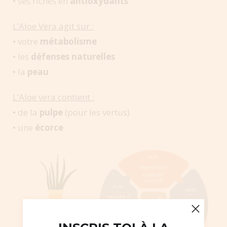
• ses riches en
antioxydants
L’Aloe Vera agit sur :
• votre
métabolisme
• les
défenses naturelles
• la
peau
L’Aloe vera contient :
• de la
pulpe
(pour les vertus)
• une
écorce