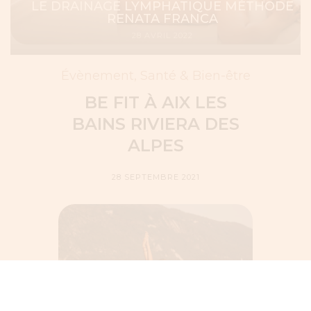
LE DRAINAGE LYMPHATIQUE MÉTHODE
RENATA FRANCA
28 AVRIL 2022
Évènement
,
Santé & Bien-être
BE FIT À AIX LES
BAINS RIVIERA DES
ALPES
28 SEPTEMBRE 2021