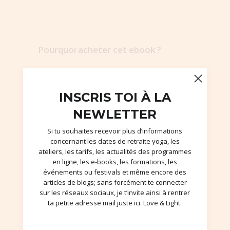
Pourquoi acheter cet ebook ?
Ce e-book composé de … pages est
un véritable guide sur ce que la
INSCRIS TOI À LA
naturopathie peut apporter pour
NEWLETTER
aider à soulager les douleurs liées à
Si tu souhaites recevoir plus d’informations
l’endométriose et/ou l’adénomyose.
concernant les dates de retraite yoga, les
ateliers, les tarifs, les actualités des programmes
en ligne, les e-books, les formations, les
Vous y trouverez en autres :
événements ou festivals et même encore des
articles de blogs; sans forcément te connecter
sur les réseaux sociaux, je t’invite ainsi à rentrer
Des conseils pour comprendre et
ta petite adresse mail juste ici. Love & Light.
appliquer l’alimentation anti-
inflammatoire,