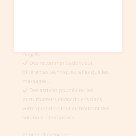
De la super-food,
Des astuces pour mieux dormir et
gérer vos émotions,
Des conseils sur l’utilisation des
huiles essentielles, des plantes et de
l’argile…
Des recommandations sur
différentes techniques telles que les
massages…
Des astuces pour éviter les
perturbateurs endocriniens dans
votre quotidien tout en trouvant des
solutions alternatives…
Et bien plus encore !